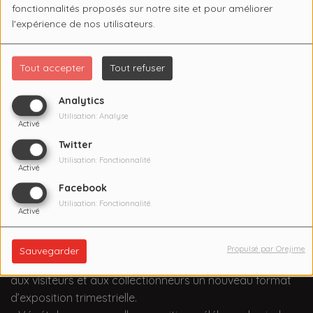
fonctionnalités proposés sur notre site et pour améliorer
l'expérience de nos utilisateurs.
Tout accepter
Tout refuser
Analytics
Utilisation: Analyse
Activé
Twitter
Utilisation: Fonctionnalité
Activé
Facebook
Utilisation: Fonctionnalité
Activé
L'EXPO VEGETALE. 23 mars | 10 juin
Propulsé par Orejime
Sauvegarder
Le Réservoir n’a de cesse de se réinventer en proposant
aux visiteurs et aux collectionneurs un nouveau format
d’exposition trimestrielle.