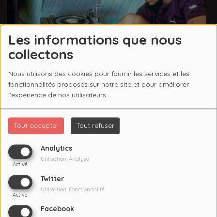
Les informations que nous
collectons
Nous utilisons des cookies pour fournir les services et les
fonctionnalités proposés sur notre site et pour améliorer
l'expérience de nos utilisateurs.
Tout accepter
Tout refuser
Contrairement aux apparences, chez Radio Muge, on ne
Analytics
passe pas tout notre temps à faire les crevettes dans le
Utilisation: Analyse
Activé
canal royal...
Twitter
Parfois on écoute aussi de la musique et même des
Utilisation: Fonctionnalité
Activé
albums entiers sans coupure pub ni blabla (nous a dit
Facebook
cet homme-là).