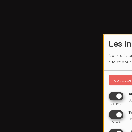
Les i
Nous utiliso
site et pour
Tout acce
A
Ut
Activé
T
Ut
Activé
F