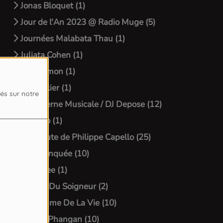
Jonas Bloquet (1)
Jour de l'An 2023 @ Radio Muge (5)
Journées Malabata Thau (1)
Juliata Cohen (1)
Julie Simon (1)
L'Astrelier (1)
sés sur notre
La Caverne Musicale / DJ Depose (12)
La Gazo (1)
La Minute de Philippe Capello (25)
La Palanquée (10)
Lady Bee (1)
Le Jour Du Soigneur (2)
Le Rythme De La Vie (10)
Live @ Phangan (10)