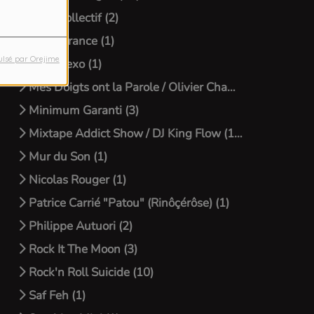
Luna Collectif (2)
Marie France (1)
ulsé par Orejime
Megi Xexo (1)
Mes Doigts ont la Parole / Olivier Chambriard (11)
Minimum Garanti (3)
Mixtape Addict Show / DJ King Flow (13)
Mur du Son (1)
Nicolas Rouger (1)
Patrice Carrié "Patou" (Rinôçérôse) (1)
Philippe Autuori (2)
Rock It The Moon (3)
Rock'n Roll Suicide (10)
Saf Feh (1)