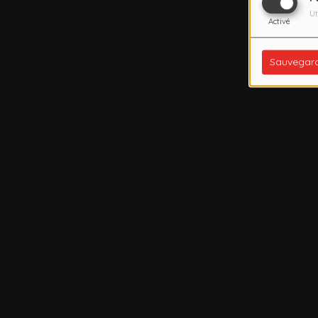
Ut
Activé
Sauvegar