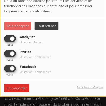
Nous utilisons des cookies pour fournir les services et les
fonctionnalités proposés sur notre site et pour améliorer
l'expérience de nos utilisateurs.
Tout accepter
Tout refuser
Analytics
Utilisation: Analyse
Activé
Twitter
Utilisation: Fonctionnalité
Activé
Facebook
Utilisation: Fonctionnalité
Activé
DJ et collectionneur de disques passé du Rockstore
dans les années 90 au Rex Club dans les années 2000,
Propulsé par Orejime
Sauvegarder
Pat a tenu l'incontournable boutique Da Groove (plus
tard rebaptisée Da Phonics) de 1998 à 2006, à Paris. Ce
shop, temple de la house et du broken notamment, était