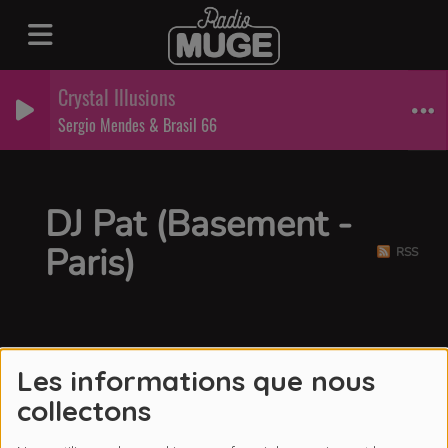
Crystal Illusions
Sergio Mendes & Brasil 66
DJ Pat (Basement -
Paris)
RSS
Les informations que nous
collectons