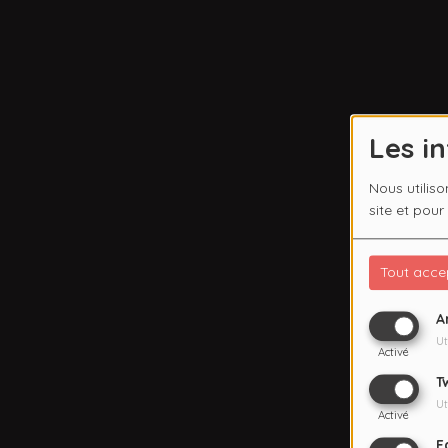
Les i
Nous utiliso
site et pour
Tout acce
A
Ut
Activé
T
Ut
Activé
F