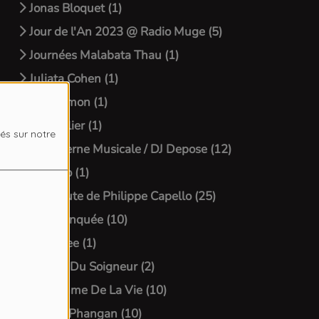
Jonas Bloquet (1)
Jour de l'An 2023 @ Radio Muge (5)
Journées Malabata Thau (1)
Juliata Cohen (1)
Julie Simon (1)
L'Astrelier (1)
sés sur notre
La Caverne Musicale / DJ Depose (12)
La Gazo (1)
La Minute de Philippe Capello (25)
La Palanquée (10)
Lady Bee (1)
Le Jour Du Soigneur (2)
Le Rythme De La Vie (10)
Live @ Phangan (10)