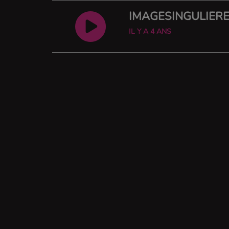
IMAGESINGULIÈRE
IL Y A 4 ANS