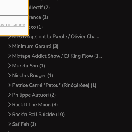
Luna Collectif (2)
Marie France (1)
ulsé par Orejime
Megi Xexo (1)
Mes Doigts ont la Parole / Olivier Chambriard (11)
Minimum Garanti (3)
Mixtape Addict Show / DJ King Flow (13)
Mur du Son (1)
Nicolas Rouger (1)
Patrice Carrié "Patou" (Rinôçérôse) (1)
Philippe Autuori (2)
Rock It The Moon (3)
Rock'n Roll Suicide (10)
Saf Feh (1)