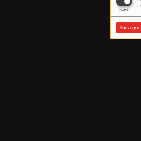
Ut
Activé
Sauvegar