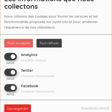
collectons
Nous utilisons des cookies pour fournir les services et les
fonctionnalités proposés sur notre site et pour améliorer
l'expérience de nos utilisateurs.
Tout accepter
Tout refuser
Analytics
Utilisation: Analyse
Activé
Twitter
Utilisation: Fonctionnalité
Activé
Facebook
Utilisation: Fonctionnalité
Activé
23 MARS 2023
Propulsé par Orejime
Écouter le podcast
Télécharger le podcast
Sauvegarder