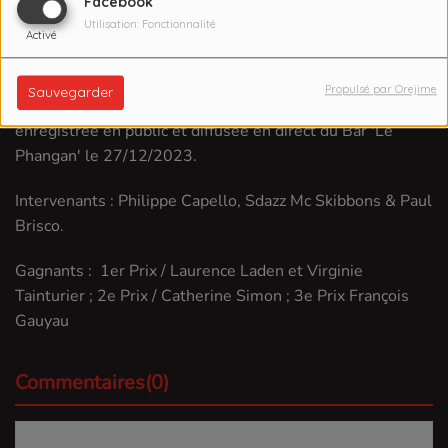
Facebook
16 JANVIER 2024
Utilisation: Fonctionnalité
Activé
Écouter le podcast
Télécharger le podcast
Propulsé par Orejime
Sauvegarder
"La Dictée de Mots du Parler Sétois" ; Emission
enregistrée en public et diffusée en direct du Bar 'Le
Phangan' le 27/12/2023.
Intervenants : Philippe Capello, Sdazz Mc Skibbons & Paul
Brisco.
Gagnants : 1er Prix / Laurence Laden et Virginie
Tainturier ; 2e Prix / Catherine Simon ; 3e Prix François
Gauyau
Commentaires(0)