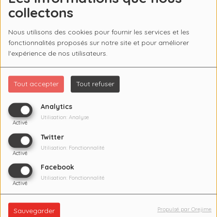
collectons
Nous utilisons des cookies pour fournir les services et les
fonctionnalités proposés sur notre site et pour améliorer
l'expérience de nos utilisateurs.
Tout accepter
Tout refuser
Analytics
Utilisation: Analyse
Activé
Twitter
Utilisation: Fonctionnalité
Activé
Facebook
Utilisation: Fonctionnalité
Activé
16 JANVIER 2024
Propulsé par Orejime
Sauvegarder