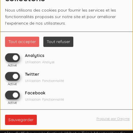
Nous utilisons des cookies pour fournir les services et les
fonctionnalités proposés sur notre site et pour améliorer
l'expérience de nos utilisateurs.
Tout accepter
Tout refuser
Analytics
Utilisation: Analyse
Activé
Twitter
Utilisation: Fonctionnalité
Activé
20 OCTOBRE 2023
Facebook
Écouter le podcast
Télécharger le podcast
Utilisation: Fonctionnalité
Activé
5e épisode de l'emission E' So' Alegria présentée par
Tatiana de Paula qui nous gratifie d'une merveilleuse ITW
Propulsé par Orejime
Sauvegarder
de la grande
Flavia Coelho
, artiste brésilienne invitée en