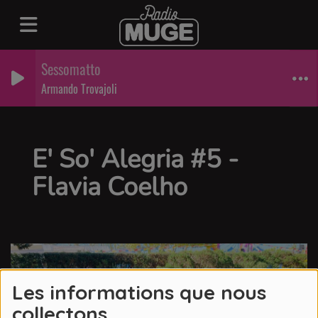
Sessomatto
Armando Trovajoli
E' So' Alegria #5 -
Flavia Coelho
Les informations que nous
collectons