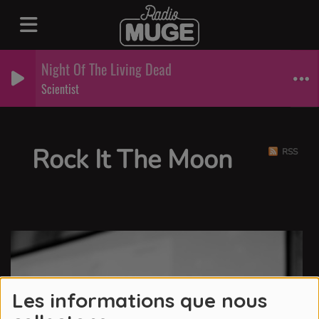
Night Of The Living Dead
Scientist
Rock It The Moon
RSS
Les informations que nous