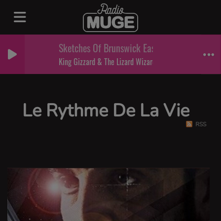
Sketches Of Brunswick East II
King Gizzard & The Lizard Wizard & Mild High Club
Le Rythme De La Vie
RSS