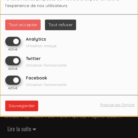
l'expérience de nos utilisateurs.
Tout accepter
Tout refuser
Analytics
Utilisation: Analyse
Activé
Twitter
Utilisation: Fonctionnalité
Activé
Facebook
Utilisation: Fonctionnalité
Activé
Le Docteur Martino et le Professeur Maurin vous
dispensent de cours de catéchisme pour vous absoudre
Propulsé par Orejime
Sauvegarder
de vos péchés hebdomadaires, en vous enivrant à coup
d’Indie-Pop-Rock-Post-Punk-HipHop-Psyché-Soul…
Lire la suite